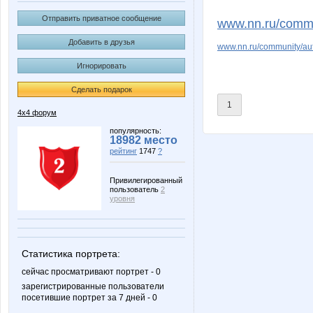
MEG555
Pest
Отправить приватное сообщение
www.nn.ru/commu
Добавить в друзья
www.nn.ru/community/a
Игнорировать
Смирная
Сторож
Сделать подарок
1
4х4 форум
популярность:
18982 место
рейтинг
1747
?
Привилегированный
пользователь
2
уровня
Статистика портрета:
сейчас просматривают портрет - 0
зарегистрированные пользователи
посетившие портрет за 7 дней - 0