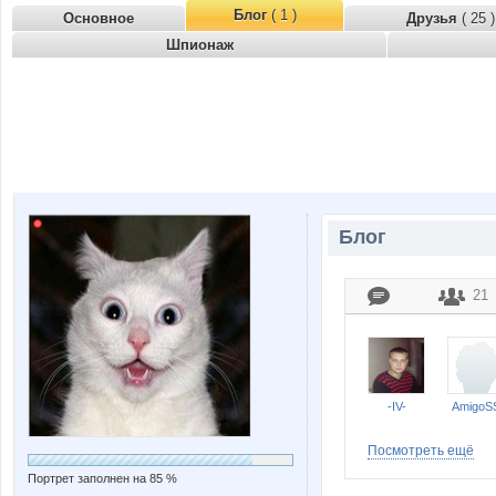
Блог
( 1 )
Основное
Друзья
( 25 )
Шпионаж
Блог
21
-IV-
AmigoS
Посмотреть ещё
Портрет заполнен на 85 %